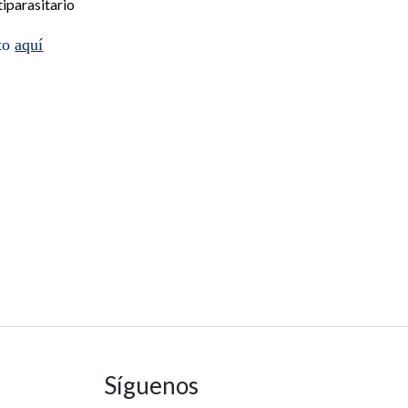
iparasitario
cto
aquí
Síguenos