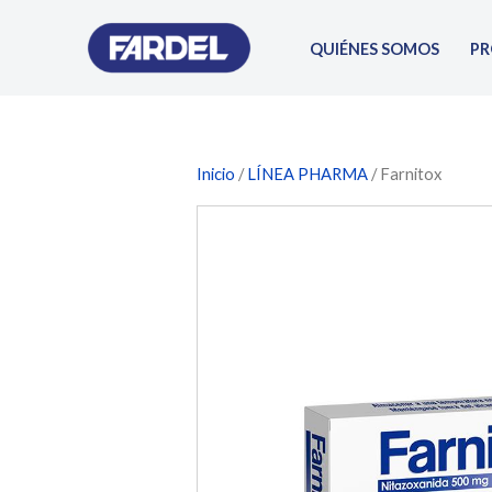
Ir
al
QUIÉNES SOMOS
P
contenido
Inicio
/
LÍNEA PHARMA
/ Farnitox