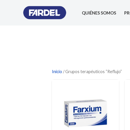
Ir
al
QUIÉNES SOMOS
P
contenido
Inicio
/ Grupos terapéuticos “Reflujo”