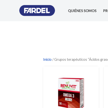
Ir
al
QUIÉNES SOMOS
P
contenido
Inicio
/ Grupos terapéuticos “Ácidos gras